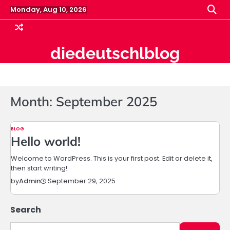
Skip
Monday, Aug 10, 2026
to
content
diedeutschlblog
Month:
September 2025
BLOG
Hello world!
Welcome to WordPress. This is your first post. Edit or delete it,
then start writing!
September 29, 2025
by
Admin
Search