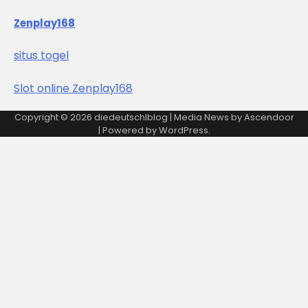
Zenplay168
situs togel
Slot online Zenplay168
Copyright © 2026
diedeutschlblog
| Media News by
Ascendoor
| Powered by
WordPress
.