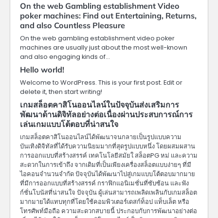
On the web Gambling establishment Video
poker machines: Find out Entertaining, Returns,
and also Countless Pleasure
On the web gambling establishment video poker
machines are usually just about the most well-known
and also engaging kinds of…
Hello world!
Welcome to WordPress. This is your first post. Edit or
delete it, then start writing!
เกมสล็อตคาสิโนออนไลน์ในปัจจุบันส่งเสริมการ
พัฒนาด้านดิจิทัลอย่างต่อเนื่องผ่านประสบการณ์การ
เล่นเกมแบบโต้ตอบที่น่าสนใจ
เกมสล็อตคาสิโนออนไลน์ได้พัฒนาจนกลายเป็นรูปแบบความ
บันเทิงดิจิทัลที่ได้รับความนิยมมากที่สุดรูปแบบหนึ่ง โดยผสมผสาน
การออกแบบที่สร้างสรรค์ เทคโนโลยีสมัยใ สล็อตPG หม่ และความ
สะดวกในการเข้าถึง จากเดิมที่เป็นเพียงเครื่องสล็อตแบบง่ายๆ ที่มี
ไอคอนจำนวนจำกัด ปัจจุบันได้พัฒนาไปสู่เกมแบบโต้ตอบมากมาย
ที่มีการออกแบบที่สร้างสรรค์ กราฟิกแอนิเมชั่นที่ซับซ้อน และฟัง
ก์ชั่นโบนัสที่น่าสนใจ ปัจจุบัน ผู้เล่นสามารถเพลิดเพลินกับเกมสล็อต
มากมายได้แทบทุกที่โดยใช้คอมพิวเตอร์เดสก์ท็อป แท็บเล็ต หรือ
โทรศัพท์มือถือ ความสะดวกสบายนี้ ประกอบกับการพัฒนาอย่างต่อ