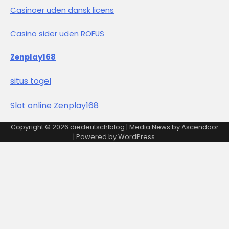
Casinoer uden dansk licens
Casino sider uden ROFUS
Zenplay168
situs togel
Slot online Zenplay168
Copyright © 2026
diedeutschlblog
| Media News by
Ascendoor
| Powered by
WordPress
.