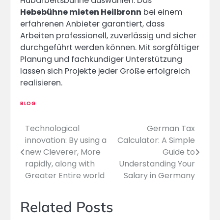
Hubarbeitsbühne auswählen. Das
Hebebühne mieten Heilbronn
bei einem
erfahrenen Anbieter garantiert, dass
Arbeiten professionell, zuverlässig und sicher
durchgeführt werden können. Mit sorgfältiger
Planung und fachkundiger Unterstützung
lassen sich Projekte jeder Größe erfolgreich
realisieren.
BLOG
Technological
German Tax
Post
innovation: By using a
Calculator: A Simple
navigation
new Cleverer, More
Guide to
rapidly, along with
Understanding Your
Greater Entire world
Salary in Germany
Related Posts