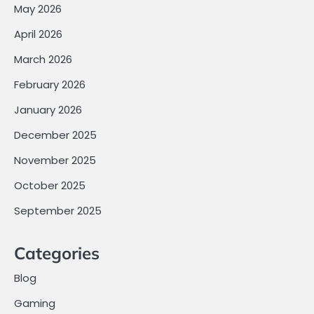
May 2026
April 2026
March 2026
February 2026
January 2026
December 2025
November 2025
October 2025
September 2025
Categories
Blog
Gaming