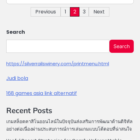
Posts
Previous
1
2
3
Next
pagination
Search
Search
https://silverrailswinery.com/printmenu.html
Judi bola
168 games asia link alternatif
Recent Posts
เกมสล็อตคาสิโนออนไลน์ในปัจจุบันส่งเสริมการพัฒนาด้านดิจิทัล
อย่างต่อเนื่องผ่านประสบการณ์การเล่นเกมแบบโต้ตอบที่น่าสนใจ