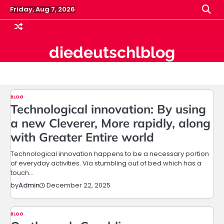
Skip
Friday, Aug 7, 2026
to
content
diedeutschlblog
BLOG
Technological innovation: By using
a new Cleverer, More rapidly, along
with Greater Entire world
Technological innovation happens to be a necessary portion
of everyday activities. Via stumbling out of bed which has a
touch…
December 22, 2025
by
Admin
BLOG