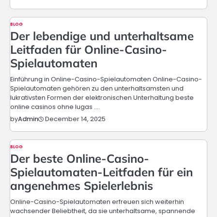
BLOG
Der lebendige und unterhaltsame
Leitfaden für Online-Casino-
Spielautomaten
Einführung in Online-Casino-Spielautomaten Online-Casino-
Spielautomaten gehören zu den unterhaltsamsten und
lukrativsten Formen der elektronischen Unterhaltung beste
online casinos ohne lugas .…
December 14, 2025
by
Admin
BLOG
Der beste Online-Casino-
Spielautomaten-Leitfaden für ein
angenehmes Spielerlebnis
Online-Casino-Spielautomaten erfreuen sich weiterhin
wachsender Beliebtheit, da sie unterhaltsame, spannende