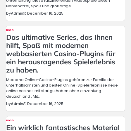
Unterhaltung. Diese faszinierenden Videospiele bieten
Nervenkitzel, Spaß und großartige…
December 16, 2025
by
Admin
BLOG
Das ultimative Series, das Ihnen
hilft, Spaß mit modernen
webbasierten Casino-Plugins für
ein herausragendes Spielerlebnis
zu haben.
Moderne Online-Casino-Plugins gehören zur Familie der
unterhaltsamsten und besten Online-Spielerlebnisse neue
online casinos mit startguthaben ohne einzahlung
deutschland . Mit…
December 16, 2025
by
Admin
BLOG
Ein wirklich fantastisches Material